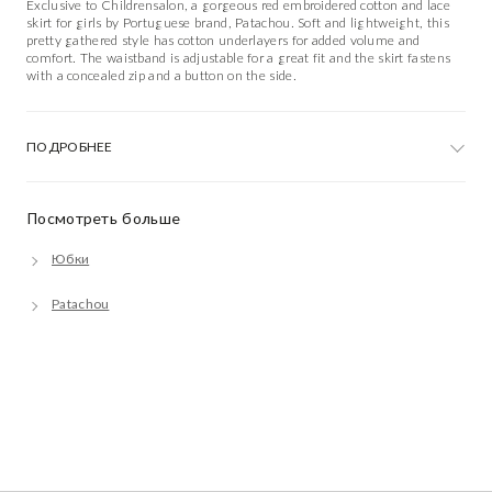
Exclusive to Childrensalon, a gorgeous red embroidered cotton and lace
skirt for girls by Portuguese brand, Patachou. Soft and lightweight, this
pretty gathered style has cotton underlayers for added volume and
comfort. The waistband is adjustable for a great fit and the skirt fastens
with a concealed zip and a button on the side.
ПОДРОБНЕЕ
Посмотреть больше
Юбки
Patachou