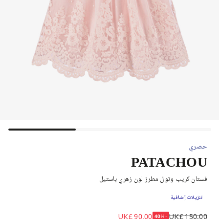
حصري
PATACHOU
فستان كريب وتول مطرز لون زهري باستيل
تنزيلات إضافية
UK£ 90.00
UK£ 150.00
-40%