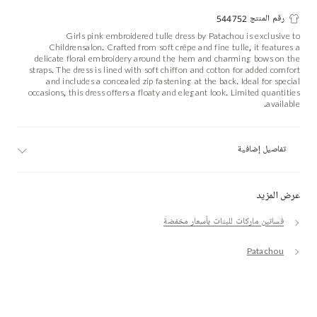
رقم المنتج 544752
Girls pink embroidered tulle dress by Patachou is exclusive to
Childrensalon. Crafted from soft crêpe and fine tulle, it features a
delicate floral embroidery around the hem and charming bows on the
straps. The dress is lined with soft chiffon and cotton for added comfort
and includes a concealed zip fastening at the back. Ideal for special
occasions, this dress offers a floaty and elegant look. Limited quantities
available.
تفاصيل إضافية
عرض المزيد
فساتين ماركات للبنات بأسعار مخفضة
Patachou