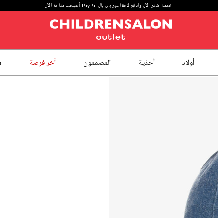
خدمة اشتر الآن وادفع لاحقا عبر باي بال PayPal أصبحت متاحة الآن
أولاد
أحذية
المصممون
آخر فرصة
م