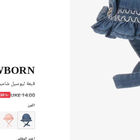
WBORN
قبعة ليوسيل شامبر
UK£ 14.00
-30%
اللون
إختر المقاس