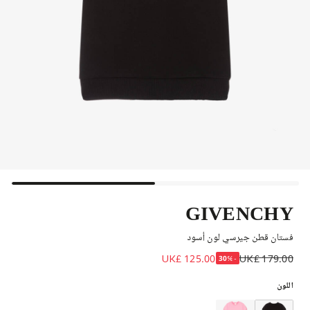
GIVENCHY
فستان قطن جيرسي لون أسود
UK£ 125.00
UK£ 179.00
-30%
اللون