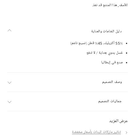
للأسف, هذا المنتج قد نفذ.
دليل الخامات والعناية
55% أكريليك، 45% قطن (نسيج ناعم)
غسل يدوي بعناية / لا تنقع
صنع في إيطاليا
وصف التصميم
جماليات التصميم
عرض المزيد
تنانير ماركات للبنات بأسعار مخفضة