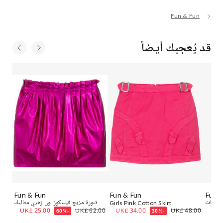
Fun & Fun
قد يُعجبك أيضاً
Fun & Fun
Fun & Fun
Fun &
 للبنات
Girls Pink Cotton Skirt
تنورة مزيج فيسكوز لون زهري متاليك
.00
UK£ 25.00
UK£ 62.00
UK£ 34.00
UK£ 48.00
UK£
-60%
-30%