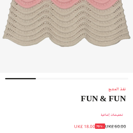
نفذ المنتج
FUN & FUN
تنورة محبوكة بلون وردي رملي للبنات
تخفيضات إضافية
UK£ 18.00
UK£ 60.00
-70%