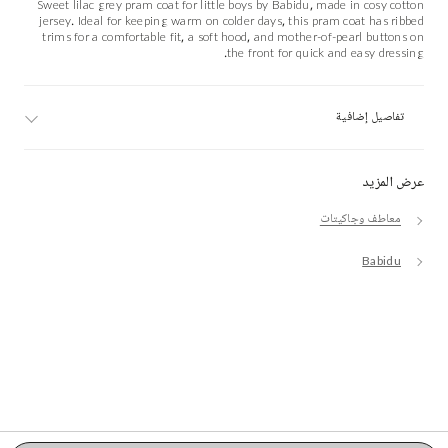
Sweet lilac grey pram coat for little boys by Babidu, made in cosy cotton
jersey. Ideal for keeping warm on colder days, this pram coat has ribbed
trims for a comfortable fit, a soft hood, and mother-of-pearl buttons on
the front for quick and easy dressing.
تفاصيل إضافية
عرض المزيد
معاطف وجاكيتات
Babidu