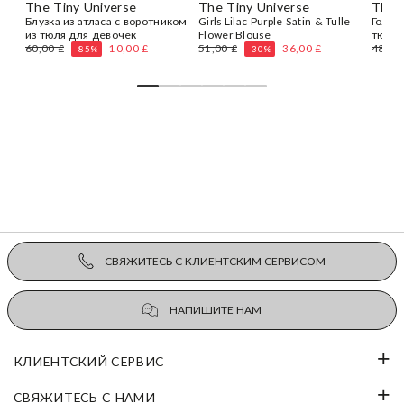
The Tiny Universe
The Tiny Universe
The 
Блузка из атласа с воротником
Girls Lilac Purple Satin & Tulle
Голуб
из тюля для девочек
Flower Blouse
тюля
60,00 £
10,00 £
51,00 £
36,00 £
48,00
-85%
-30%
СВЯЖИТЕСЬ С КЛИЕНТСКИМ СЕРВИСОМ
НАПИШИТЕ НАМ
КЛИЕНТСКИЙ СЕРВИС
СВЯЖИТЕСЬ С НАМИ