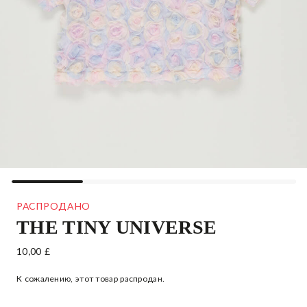
РАСПРОДАНО
THE TINY UNIVERSE
PRELOVED GIRLS PASTEL BLUE TULLE FLOWER BLOUSE
10,00 £
(4 YEARS)
К сожалению, этот товар распродан.