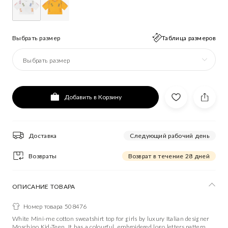
Выбрать размер
Таблица размеров
Выбрать размер
Добавить в Корзину
Доставка
Следующий рабочий день
Возвраты
Возврат в течение 28 дней
ОПИСАНИЕ ТОВАРА
Номер товара 508476
White Mini-me cotton sweatshirt top for girls by luxury Italian designer
Moschino Kid-Teen. It has a colourful, embroidered logo letters pattern