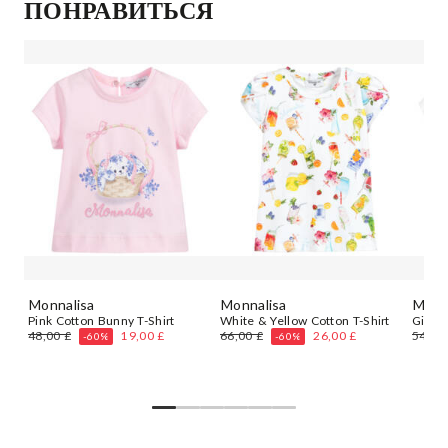
ПОНРАВИТЬСЯ
Monnalisa
Monnalisa
Monn
с
Pink Cotton Bunny T-Shirt
White & Yellow Cotton T-Shirt
Girls 
48,00 £
19,00 £
66,00 £
26,00 £
54,00
-60%
-60%