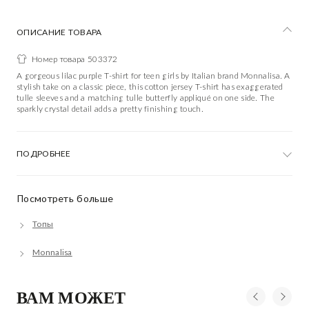
ОПИСАНИЕ ТОВАРА
Номер товара 503372
A gorgeous lilac purple T-shirt for teen girls by Italian brand Monnalisa. A
stylish take on a classic piece, this cotton jersey T-shirt has exaggerated
tulle sleeves and a matching tulle butterfly appliqué on one side. The
sparkly crystal detail adds a pretty finishing touch.
ПОДРОБНЕЕ
Посмотреть больше
Топы
Monnalisa
ВАМ МОЖЕТ