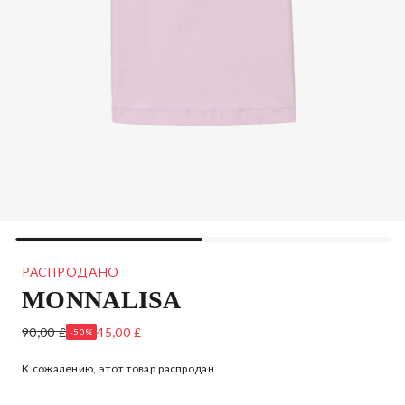
РАСПРОДАНО
MONNALISA
ФИОЛЕТОВЫЙ ХЛОПКОВЫЙ ТОП С РУКАВАМИ ИЗ
90,00 £
45,00 £
-50%
ТЮЛЯ
К сожалению, этот товар распродан.