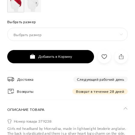
Выбрать размер
Выбрать размер
Добавить в Корзину
Доставка
Следующий рабочий день
Возвраты
Возврат в течение 28 дней
ОПИСАНИЕ ТОВАРА
Номер товара 379238
Girls red headband by Monnalisa, made in lightweight broderie anglaise.
The back is elasticated and there is a silver heart logo charm on the side.