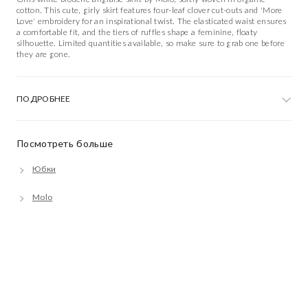
cotton. This cute, girly skirt features four-leaf clover cut-outs and 'More
Love' embroidery for an inspirational twist. The elasticated waist ensures
a comfortable fit, and the tiers of ruffles shape a feminine, floaty
silhouette. Limited quantities available, so make sure to grab one before
they are gone.
ПОДРОБНЕЕ
Посмотреть больше
Юбки
Molo