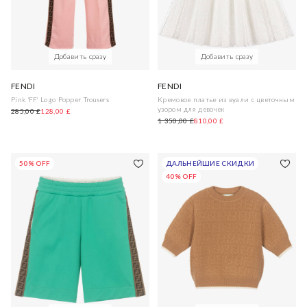
Добавить сразу
Добавить сразу
FENDI
FENDI
Pink 'FF' Logo Popper Trousers
Кремовое платье из вуали с цветочным
узором для девочек
285,00 £
128,00 £
1 350,00 £
810,00 £
50% OFF
ДАЛЬНЕЙШИЕ СКИДКИ
40% OFF