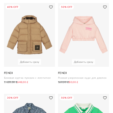
60% OFF
50% OFF
Добавить сразу
Добавить сразу
FENDI
FENDI
Бежевая куртка-пуховик с логотипом
Розовая укороченная худи для девочек
1 620,00 £
648,00 £
160,00 £
80,00 £
30% OFF
50% OFF