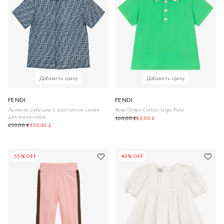
Добавить сразу
Добавить сразу
FENDI
FENDI
Льняная рубашка с логотипом синяя
Boys Green Cotton Logo Polo
для мальчиков
160,00 £
80,00 £
650,00 £
455,00 £
55% OFF
40% OFF