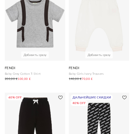
Добавить сразу
Добавить сразу
FENDI
FENDI
Baby Grey Cotton T-Shirt
Baby Girls Ivory Trousers
200,00 £
100,00 £
140,00 £
70,00 £
60% OFF
ДАЛЬНЕЙШИЕ СКИДКИ
40% OFF