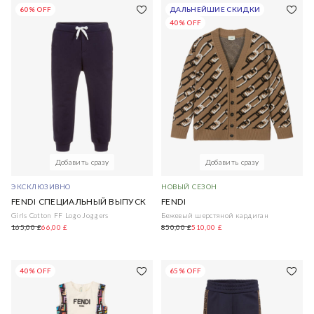
60% OFF
ДАЛЬНЕЙШИЕ СКИДКИ
40% OFF
Добавить сразу
Добавить сразу
ЭКСКЛЮЗИВНО
НОВЫЙ СЕЗОН
FENDI СПЕЦИАЛЬНЫЙ ВЫПУСК
FENDI
Girls Cotton FF Logo Joggers
Бежевый шерстяной кардиган
165,00 £
66,00 £
850,00 £
510,00 £
40% OFF
65% OFF