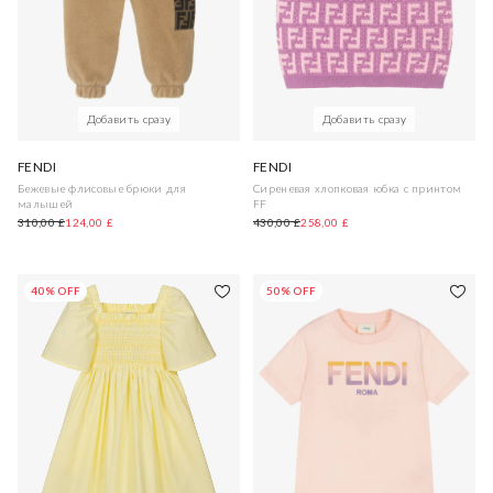
Добавить сразу
Добавить сразу
FENDI
FENDI
Бежевые флисовые брюки для
Сиреневая хлопковая юбка с принтом
малышей
FF
310,00 £
124,00 £
430,00 £
258,00 £
40% OFF
50% OFF