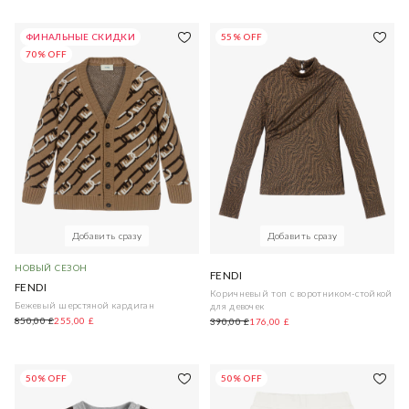
ФИНАЛЬНЫЕ СКИДКИ
55% OFF
70% OFF
Добавить сразу
Добавить сразу
НОВЫЙ СЕЗОН
FENDI
FENDI
Коричневый топ с воротником-стойкой
Бежевый шерстяной кардиган
для девочек
850,00 £
255,00 £
390,00 £
176,00 £
50% OFF
50% OFF