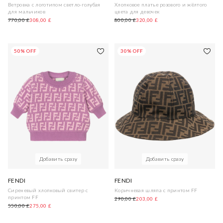
Ветровка с логотипом светло-голубая
Хлопковое платье розового и жёлтого
для мальчиков
цвета для девочек
770,00 £
308,00 £
800,00 £
320,00 £
50% OFF
30% OFF
Добавить сразу
Добавить сразу
FENDI
FENDI
Сиреневый хлопковый свитер с
Коричневая шляпа с принтом FF
принтом FF
290,00 £
203,00 £
550,00 £
275,00 £