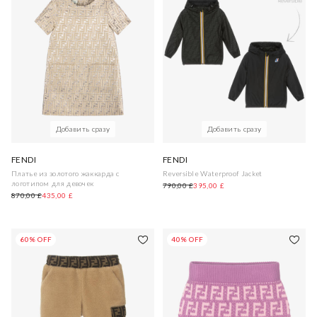
Добавить сразу
Добавить сразу
FENDI
FENDI
Платье из золотого жаккарда с
Reversible Waterproof Jacket
логотипом для девочек
790,00 £
395,00 £
870,00 £
435,00 £
60% OFF
40% OFF