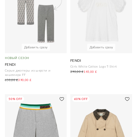
Добавить сразу
Добавить сразу
НОВЫЙ СЕЗОН
FENDI
FENDI
Girls White Cotton Logo T-Shirt
Серые джоггеры из шерсти и
290,00 £
145,00 £
кашемира FF
650,00 £
390,00 £
50% OFF
60% OFF