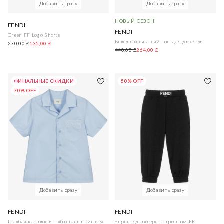
Добавить сразу
Добавить сразу
НОВЫЙ СЕЗОН
FENDI
FENDI
Green FF Logo Shorts
Бежевый вязаный топ для девочек
270,00 £
135,00 £
440,00 £
264,00 £
ФИНАЛЬНЫЕ СКИДКИ
50% OFF
70% OFF
Добавить сразу
Добавить сразу
FENDI
FENDI
Голубая хлопковая рубашка с принтом
Черные джоггеры с принтом FF