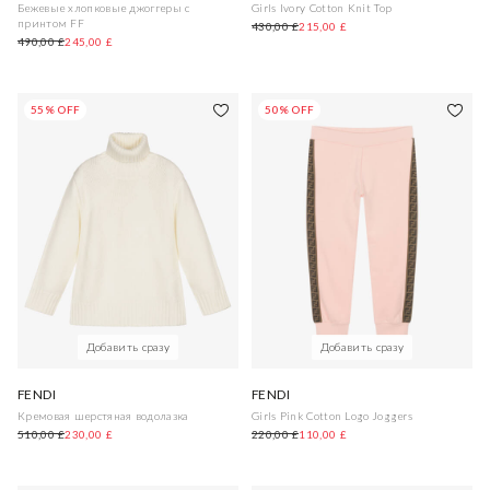
Бежевые хлопковые джоггеры с
Girls Ivory Cotton Knit Top
принтом FF
430,00 £
215,00 £
490,00 £
245,00 £
55% OFF
50% OFF
Добавить сразу
Добавить сразу
FENDI
FENDI
Кремовая шерстяная водолазка
Girls Pink Cotton Logo Joggers
510,00 £
230,00 £
220,00 £
110,00 £