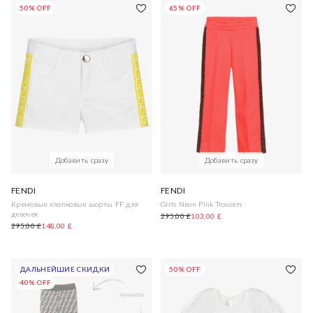
50% OFF
65% OFF
Добавить сразу
Добавить сразу
FENDI
FENDI
Кремовые хлопковые шорты FF для
Girls Neon Pink Trousers
девочек
295,00 £
103,00 £
295,00 £
148,00 £
ДАЛЬНЕЙШИЕ СКИДКИ
50% OFF
40% OFF