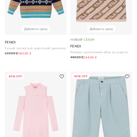
Добавить сразу
Добавить сразу
НОВЫЙ СЕЗОН
FENDI
FENDI
Синий полосатый шерстяной джемпер
Розовая трикотажная юбка из шерсти
610,00 £
183,00 £
440,00 £
264,00 £
60% OFF
40% OFF