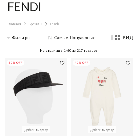
FENDI
Главная
Бренды
Fendi
Фильтры
Самые Популярные
ВИД
На странице
1-60
из
217
товаров
50% OFF
40% OFF
Добавить сразу
Добавить сразу