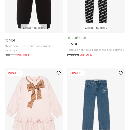
Добавить сразу
Добавить сразу
НОВЫЙ СЕЗОН
FENDI
FENDI
Двусторонние черно-коричневые
Черные легинсы Fendiness для девочек
джоггеры
275,00 £
165,00 £
500,00 £
200,00 £
20% OFF
60% OFF