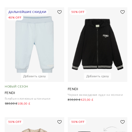
ДАЛЬНЕЙШИЕ СКИДКИ
50% OFF
40% OFF
Добавить сразу
Добавить сразу
НОВЫЙ СЕЗОН
FENDI
FENDI
Черная жаккардовая худи на молнии
Голубые хлопковые штанишки
850,00 £
425,00 £
180,00 £
108,00 £
50% OFF
50% OFF