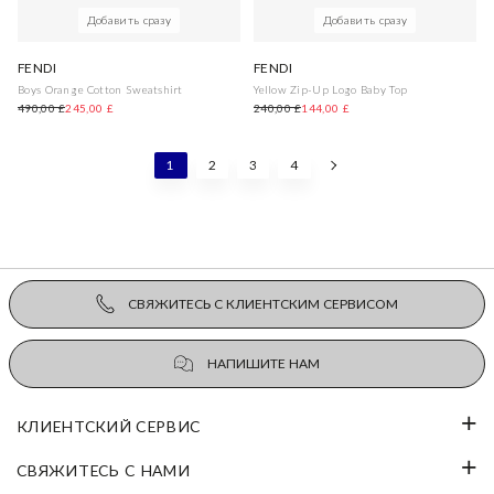
Добавить сразу
Добавить сразу
FENDI
FENDI
Boys Orange Cotton Sweatshirt
Yellow Zip-Up Logo Baby Top
490,00 £
245,00 £
240,00 £
144,00 £
1
2
3
4
СВЯЖИТЕСЬ С КЛИЕНТСКИМ СЕРВИСОМ
НАПИШИТЕ НАМ
КЛИЕНТСКИЙ СЕРВИС
СВЯЖИТЕСЬ С НАМИ