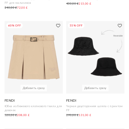
FF для мальчиков
430,00 £
215,00 £
240,00 £
72,00 £
60% OFF
55% OFF
Добавить сразу
Добавить сразу
FENDI
FENDI
Юбка из бежевого хлопкового твила для
Черная двусторонняя шляпа с принтом
девочек
FF
520,00 £
208,00 £
290,00 £
131,00 £