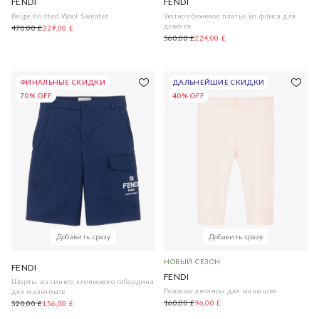
FENDI
FENDI
Beige Knitted Wool Sweater
Уютное бежевое платье из флиса для
девочек
470,00 £
329,00 £
560,00 £
224,00 £
ФИНАЛЬНЫЕ СКИДКИ
ДАЛЬНЕЙШИЕ СКИДКИ
70% OFF
40% OFF
Добавить сразу
Добавить сразу
НОВЫЙ СЕЗОН
FENDI
FENDI
Шорты из синего хлопкового габардина
Розовые легинсы для малышек
для мальчиков
160,00 £
96,00 £
520,00 £
156,00 £