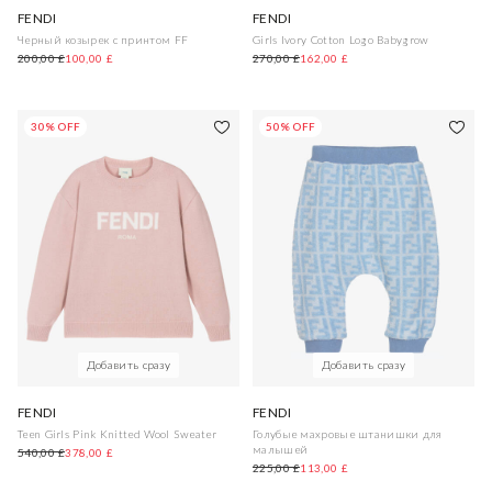
FENDI
FENDI
Черный козырек с принтом FF
Girls Ivory Cotton Logo Babygrow
200,00 £
100,00 £
270,00 £
162,00 £
30% OFF
50% OFF
Добавить сразу
Добавить сразу
FENDI
FENDI
Teen Girls Pink Knitted Wool Sweater
Голубые махровые штанишки для
малышей
540,00 £
378,00 £
225,00 £
113,00 £