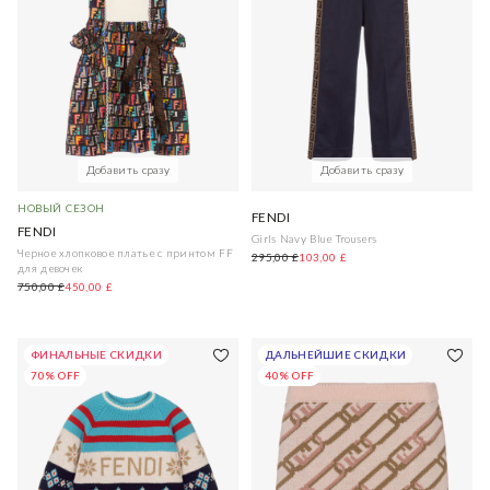
Добавить сразу
Добавить сразу
НОВЫЙ СЕЗОН
FENDI
FENDI
Girls Navy Blue Trousers
Черное хлопковое платье с принтом FF
295,00 £
103,00 £
для девочек
750,00 £
450,00 £
ФИНАЛЬНЫЕ СКИДКИ
ДАЛЬНЕЙШИЕ СКИДКИ
70% OFF
40% OFF