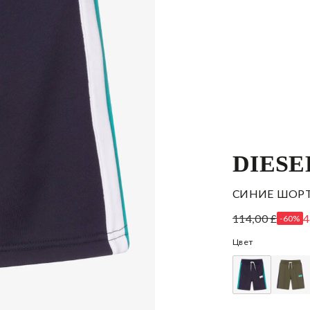
DIESE
СИНИЕ ШОР
114,00 £
4
-60%
Цвет