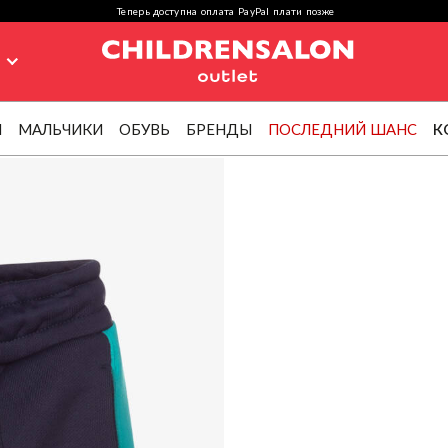
Теперь доступна оплата PayPal плати позже
я
И
МАЛЬЧИКИ
ОБУВЬ
БРЕНДЫ
ПОСЛЕДНИЙ ШАНС
К