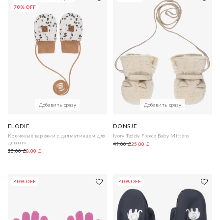
70% OFF
Добавить сразу
Добавить сразу
ELODIE
DONSJE
Кремовые варежки с далматинцем для
Ivory Teddy Fleece Baby Mittens
девочек
49,00 £
25,00 £
25,00 £
8,00 £
40% OFF
40% OFF