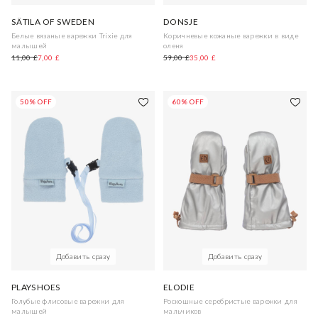
SÄTILA OF SWEDEN
DONSJE
Белые вязаные варежки Trixie для
Коричневые кожаные варежки в виде
малышей
оленя
11,00 £
7,00 £
59,00 £
35,00 £
50% OFF
60% OFF
Добавить сразу
Добавить сразу
PLAYSHOES
ELODIE
Голубые флисовые варежки для
Роскошные серебристые варежки для
малышей
мальчиков