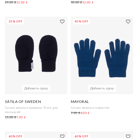
23,00 £
12,00 £
30,00 £
12,00 £
35% OFF
45% OFF
Добавить сразу
Добавить сразу
SÄTILA OF SWEDEN
MAYORAL
Синие вязаные варежки Trixie для
Синие вязаные перчатки
малышей
7,00 £
4,00 £
11,00 £
7,00 £
60% OFF
60% OFF