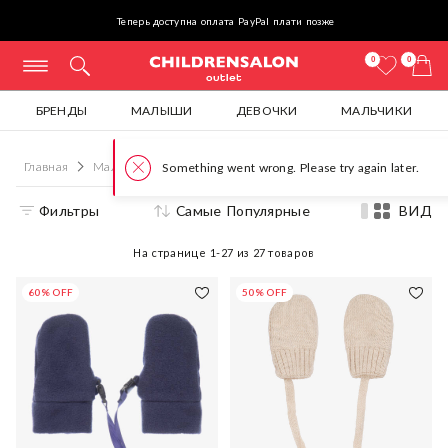
Теперь доступна оплата PayPal плати позже
0
0
БРЕНДЫ
МАЛЫШИ
ДЕВОЧКИ
МАЛЬЧИКИ
Главная
Мальчики
Перчатки и варежки
Фильтры
Самые Популярные
ВИД
На странице
1-27
из
27
товаров
60% OFF
50% OFF