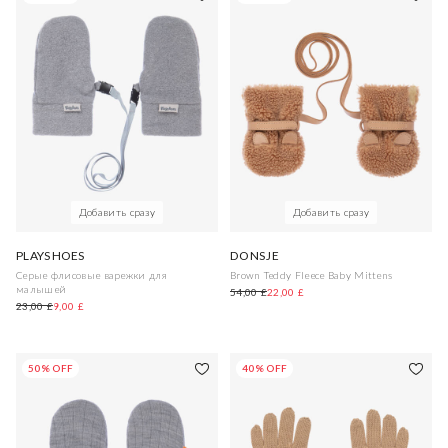
Добавить сразу
Добавить сразу
PLAYSHOES
DONSJE
Серые флисовые варежки для
Brown Teddy Fleece Baby Mittens
малышей
54,00 £
22,00 £
23,00 £
9,00 £
50% OFF
40% OFF