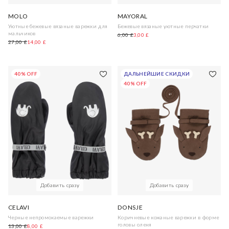
MOLO
MAYORAL
Уютные бежевые вязаные варежки для
Бежевые вязаные уютные перчатки
мальчиков
6,00 £
3,00 £
27,00 £
14,00 £
40% OFF
ДАЛЬНЕЙШИЕ СКИДКИ
40% OFF
Добавить сразу
Добавить сразу
CELAVI
DONSJE
Черные непромокаемые варежки
Коричневые кожаные варежки в форме
головы оленя
13,00 £
8,00 £