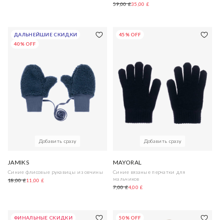
59,00 £
35,00 £
ДАЛЬНЕЙШИЕ СКИДКИ
45% OFF
40% OFF
Добавить сразу
Добавить сразу
JAMIKS
MAYORAL
Синие флисовые рукавицы из овчины
Синие вязаные перчатки для
мальчиков
18,00 £
11,00 £
7,00 £
4,00 £
ФИНАЛЬНЫЕ СКИДКИ
50% OFF