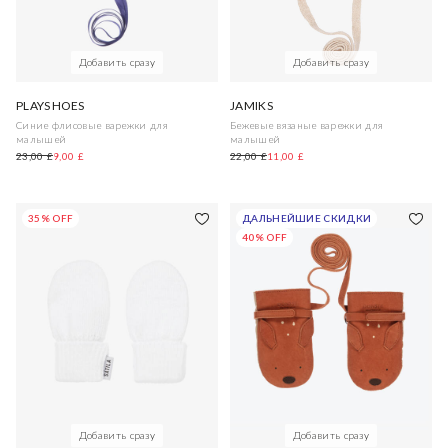
Добавить сразу
Добавить сразу
PLAYSHOES
JAMIKS
Синие флисовые варежки для
Бежевые вязаные варежки для
малышей
малышей
23,00 £
9,00 £
22,00 £
11,00 £
35% OFF
ДАЛЬНЕЙШИЕ СКИДКИ
40% OFF
Добавить сразу
Добавить сразу