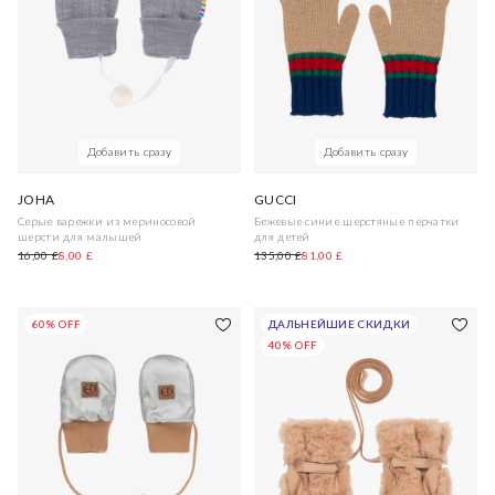
Добавить сразу
Добавить сразу
JOHA
GUCCI
Серые варежки из мериносовой
Бежевые синие шерстяные перчатки
шерсти для малышей
для детей
16,00 £
8,00 £
135,00 £
81,00 £
60% OFF
ДАЛЬНЕЙШИЕ СКИДКИ
40% OFF