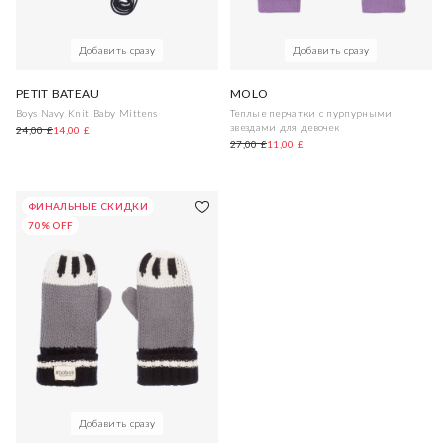
Добавить сразу
Добавить сразу
PETIT BATEAU
MOLO
Boys Navy Knit Baby Mittens
Теплые перчатки с пурпурными
звездами для девочек
24,00 £
14,00 £
27,00 £
11,00 £
ФИНАЛЬНЫЕ СКИДКИ
70% OFF
Добавить сразу