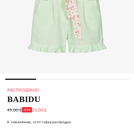
РАСПРОДАНО
BABIDU
БЕЛЫЙ ТОП В ЦВЕТОЧЕК И ЗЕЛЕНЫЕ ШОРТЫ
49,00 £
25,00 £
-50%
К сожалению, этот товар распродан.