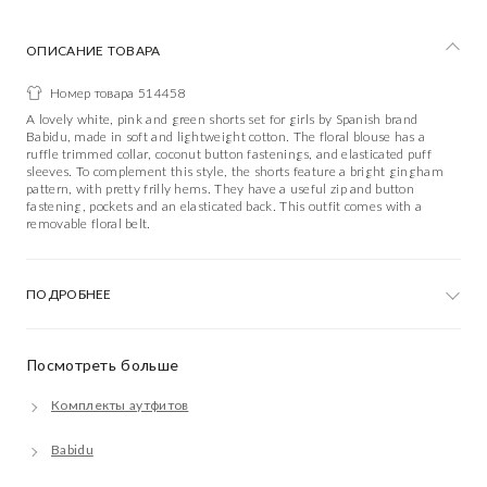
ОПИСАНИЕ ТОВАРА
Номер товара 514458
A lovely white, pink and green shorts set for girls by Spanish brand
Babidu, made in soft and lightweight cotton. The floral blouse has a
ruffle trimmed collar, coconut button fastenings, and elasticated puff
sleeves. To complement this style, the shorts feature a bright gingham
pattern, with pretty frilly hems. They have a useful zip and button
fastening, pockets and an elasticated back. This outfit comes with a
removable floral belt.
ПОДРОБНЕЕ
Посмотреть больше
Комплекты аутфитов
Babidu