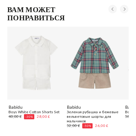
ВАМ МОЖЕТ
ПОНРАВИТЬСЯ
Babidu
Babidu
Babi
Boys White Cotton Shorts Set
Зеленая рубашка и бежевые
Boys 
40,00 £
28,00 £
вельветовые шорты для
58,00
-30%
мальчиков
52,00 £
26,00 £
-50%