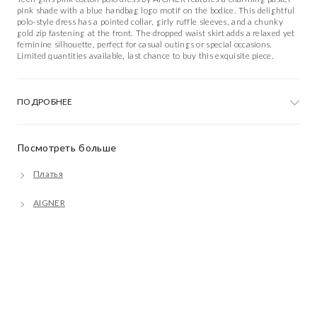
pink shade with a blue handbag logo motif on the bodice. This delightful
polo-style dress has a pointed collar, girly ruffle sleeves, and a chunky
gold zip fastening at the front. The dropped waist skirt adds a relaxed yet
feminine silhouette, perfect for casual outings or special occasions.
Limited quantities available, last chance to buy this exquisite piece.
ПОДРОБНЕЕ
Посмотреть больше
Платья
AIGNER