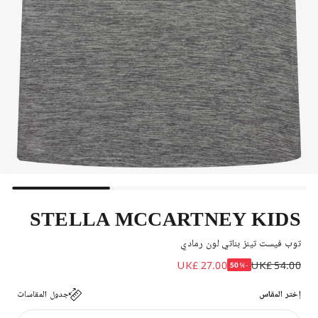
STELLA MCCARTNEY KIDS
توب فيست تينز بناتي لون رمادي
UK£ 27.00
UK£ 54.00
-50%
إختر المقاس
جدول المقاسات