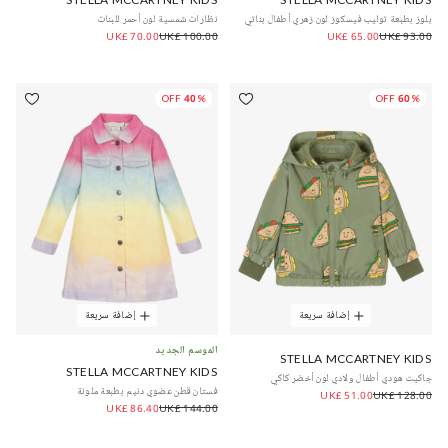
بلوز بطبعة توليب فيسكوز لون زهري أطفال بناتي
نظارات شمسية لون أحمر للبنات
UK£ 70.00
UK£ 100.00
UK£ 65.00
UK£ 93.00
40% OFF
60% OFF
إضافة سريعة
إضافة سريعة
الموسم الجديد
STELLA MCCARTNEY KIDS
STELLA MCCARTNEY KIDS
جاكيت هودي أطفال ولادي لون أخضر كاكي
فستان قطن عضوي دنيم بطبعة ملونة
UK£ 51.00
UK£ 128.00
UK£ 86.40
UK£ 144.00