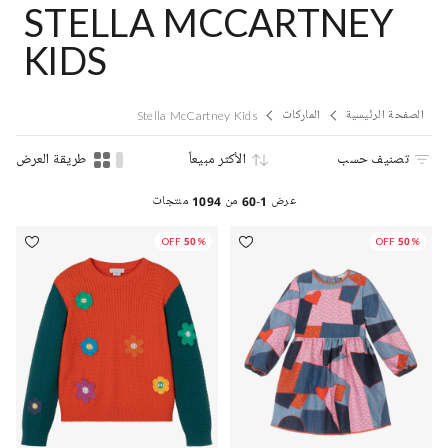
STELLA MCCARTNEY
KIDS
الصفحة الرئيسية
الماركات
Stella McCartney Kids
تصنيف حسب
الأكثر مبيعاً
طريقة العرض
عرض
1-60
من
1094
منتجات
50% OFF
50% OFF