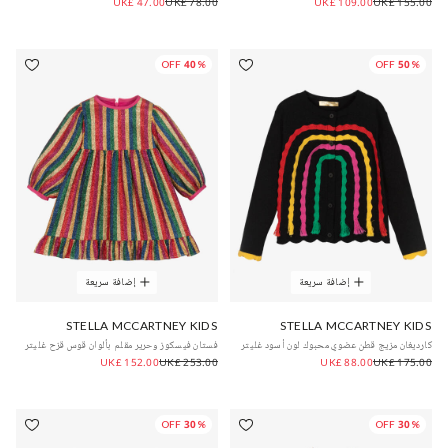
UK£ 47.00
UK£ 78.00
UK£ 109.00
UK£ 155.00
40% OFF
50% OFF
إضافة سريعة
إضافة سريعة
STELLA MCCARTNEY KIDS
STELLA MCCARTNEY KIDS
كارديغان مزيج قطن عضوي محبوك لون أسود غليتر
فستان فيسكوز وحرير مقلم بألوان قوس قزح غليتر
UK£ 152.00
UK£ 253.00
UK£ 88.00
UK£ 175.00
30% OFF
30% OFF