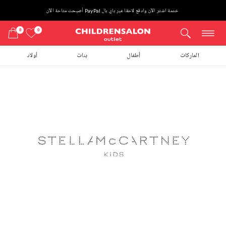
خدمة اشتر الآن وادفع لاحقا عبر باي بال PayPal أصبحت متاحة الآن
0
0
الماركات
أطفال
بنات
أولاد