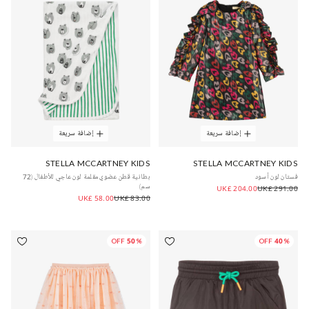
إضافة سريعة
إضافة سريعة
STELLA MCCARTNEY KIDS
STELLA MCCARTNEY KIDS
فستان لون أسود
بطانية قطن عضوي مقلمة لون عاجي للأطفال (72
سم)
UK£ 204.00
UK£ 291.00
UK£ 58.00
UK£ 83.00
50% OFF
40% OFF