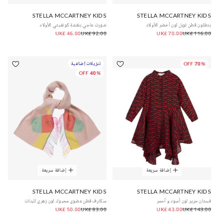
STELLA MCCARTNEY KIDS
STELLA MCCARTNEY KIDS
بنطلون قطن تويل لون أخضر للأولاد
شورت عاجي بنقشة كونفيتي للأولاد
UK£ 46.00
UK£ 92.00
UK£ 70.00
UK£ 116.00
70% OFF
تنزيلات إضافية
40% OFF
إضافة سريعة
إضافة سريعة
STELLA MCCARTNEY KIDS
STELLA MCCARTNEY KIDS
فستان حرير لون أسود و أحمر
سكارف قطن عضوي محبوك لون زهري للبنات
UK£ 50.00
UK£ 83.00
UK£ 43.00
UK£ 143.00