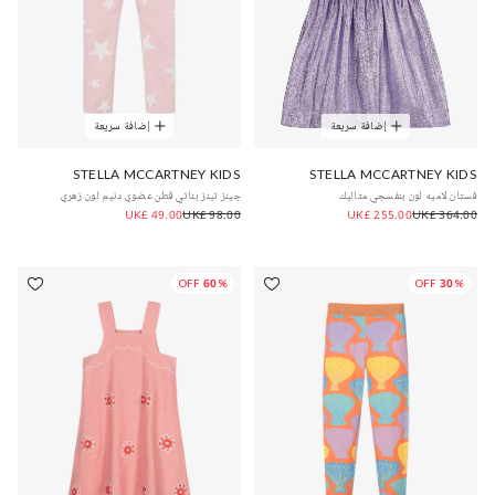
إضافة سريعة
إضافة سريعة
STELLA MCCARTNEY KIDS
STELLA MCCARTNEY KIDS
فستان لاميه لون بنفسجي متاليك
جينز تينز بناتي قطن عضوي دنيم لون زهري
UK£ 49.00
UK£ 98.00
UK£ 255.00
UK£ 364.00
60% OFF
30% OFF