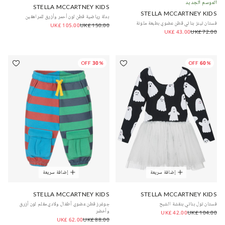
الموسم الجديد
STELLA MCCARTNEY KIDS
STELLA MCCARTNEY KIDS
بدلة رياضية قطن لون أحمر وأزرق للمراهقين
فستان تينز بناتي قطن عضوي بطبعة ملونة
UK£ 105.00
UK£ 150.00
UK£ 43.00
UK£ 72.00
30% OFF
60% OFF
إضافة سريعة
إضافة سريعة
STELLA MCCARTNEY KIDS
STELLA MCCARTNEY KIDS
فستان تول بناتي بنقشة الشبح
جوغرز قطن عضوي أطفال ولادي مقلم لون أزرق
وأخضر
UK£ 42.00
UK£ 104.00
UK£ 62.00
UK£ 88.00