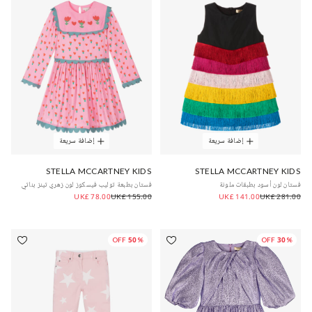
إضافة سريعة
إضافة سريعة
STELLA MCCARTNEY KIDS
STELLA MCCARTNEY KIDS
فستان لون أسود بطبقات ملونة
فستان بطبعة توليب فيسكوز لون زهري تينز بناتي
UK£ 78.00
UK£ 155.00
UK£ 141.00
UK£ 281.00
50% OFF
30% OFF