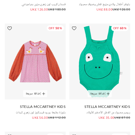
بلوفر أطفال ولادي مزيج قطن وصوف محبوك
فستان كريب لون زهري مزين بديامونتي
UK£ 126.00
UK£ 180.00
UK£ 88.00
UK£ 126.00
50% OFF
60% OFF
إضافة سريعة
إضافة سريعة
STELLA MCCARTNEY KIDS
STELLA MCCARTNEY KIDS
رومبر محبوك من القطن الأخضر للأولاد
بلوزة بطبعة ورود فيسكوز لون زهري للبنات
UK£ 56.00
UK£ 112.00
UK£ 35.00
UK£ 87.00