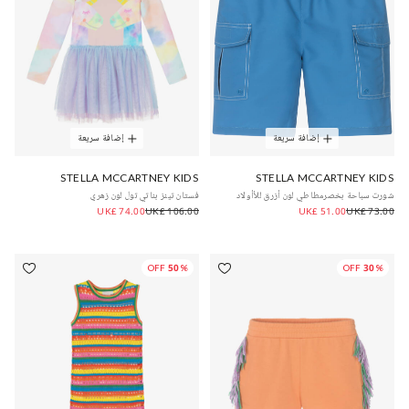
إضافة سريعة
إضافة سريعة
STELLA MCCARTNEY KIDS
STELLA MCCARTNEY KIDS
شورت سباحة بخصرمطاطي لون أزرق للأأولاد
فستان تينز بناتي تول لون زهري
UK£ 74.00
UK£ 106.00
UK£ 51.00
UK£ 73.00
50% OFF
30% OFF