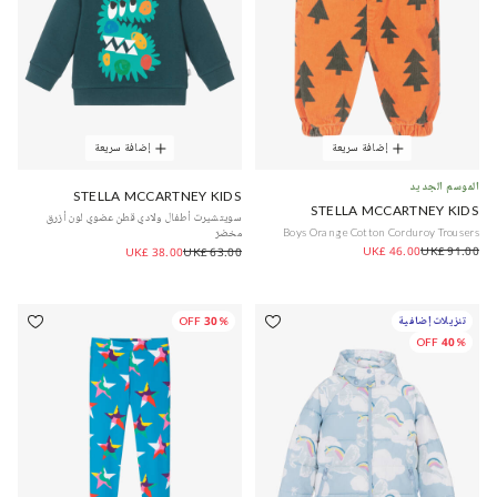
إضافة سريعة
إضافة سريعة
الموسم الجديد
STELLA MCCARTNEY KIDS
STELLA MCCARTNEY KIDS
سويتشيرت أطفال ولادي قطن عضوي لون أزرق
Boys Orange Cotton Corduroy Trousers
مخضرّ
UK£ 46.00
UK£ 91.00
UK£ 38.00
UK£ 63.00
تنزيلات إضافية
30% OFF
40% OFF