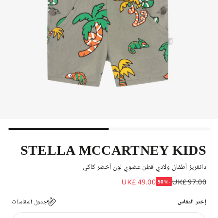
STELLA MCCARTNEY KIDS
دانغريز أطفال ولادي قطن عضوي لون أخضر كاكي
UK£ 49.00
UK£ 97.00
-50%
إختر المقاس
جدول المقاسات