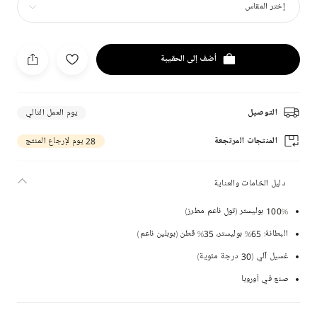
إختر المقاس
أضف إلى الحقيبة
التوصيل
يوم العمل التالي
المنتجات المرتجعة
28 يوم لإرجاع المنتج
دليل الخامات والعناية
100% بوليستر (تول ناعم مطرز)
البطانة: 65% بوليستر، 35% قطن (بوبلين ناعم)
غسيل آلي (30 درجة مئوية)
صنع في أوروبا