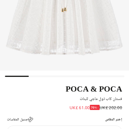
POCA & POCA
فستان كاب تول عاجي للبنات
UK£ 61.00
UK£ 202.00
-70%
إختر المقاس
جدول المقاسات