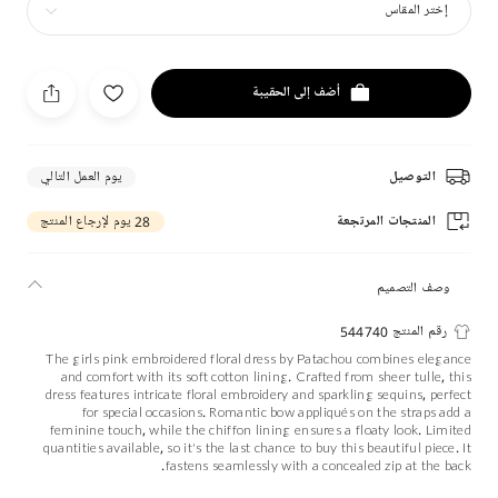
إختر المقاس
أضف إلى الحقيبة
التوصيل
يوم العمل التالي
المنتجات المرتجعة
28 يوم لإرجاع المنتج
وصف التصميم
رقم المنتج 544740
The girls pink embroidered floral dress by Patachou combines elegance
and comfort with its soft cotton lining. Crafted from sheer tulle, this
dress features intricate floral embroidery and sparkling sequins, perfect
for special occasions. Romantic bow appliqués on the straps add a
feminine touch, while the chiffon lining ensures a floaty look. Limited
quantities available, so it's the last chance to buy this beautiful piece. It
fastens seamlessly with a concealed zip at the back.