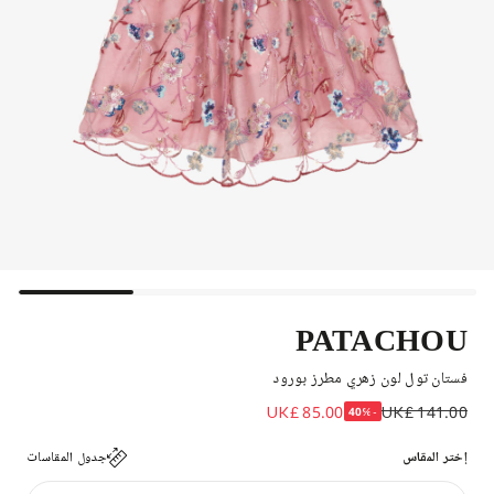
PATACHOU
فستان تول لون زهري مطرز بورود
UK£ 85.00
UK£ 141.00
-40%
إختر المقاس
جدول المقاسات