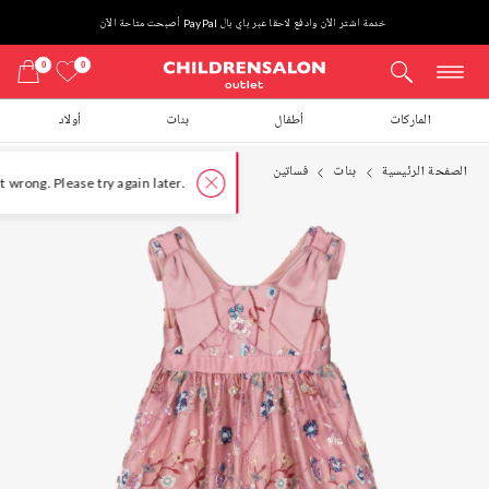
خدمة اشتر الآن وادفع لاحقا عبر باي بال PayPal أصبحت متاحة الآن
0
0
الماركات
أطفال
بنات
أولاد
الصفحة الرئيسية
بنات
فساتين