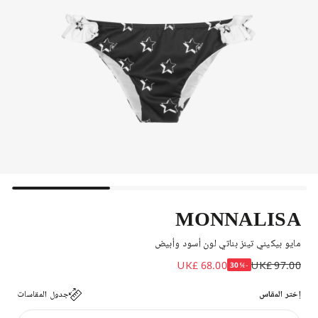
MONNALISA
مايو بيكيني تينز بناتي لون أسود وأبيض
UK£ 68.00
UK£ 97.00
-30%
إختر المقاس
جدول المقاسات