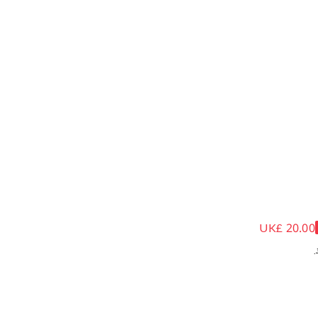
UK£ 20.00
 لون أبيض للبنات
.