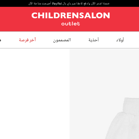
خدمة اشتر الآن وادفع لاحقا عبر باي بال PayPal أصبحت متاحة الآن
أولاد
أحذية
المصممون
آخر فرصة
م