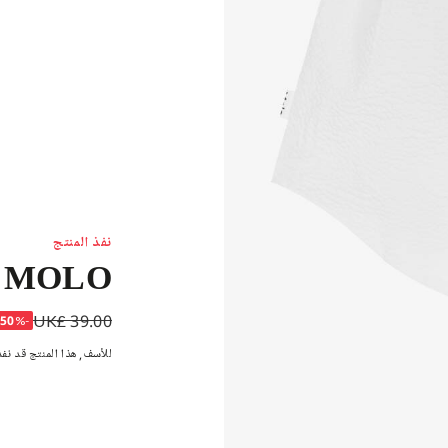
نفذ المنتج
MOLO
UK£ 39.00
شورت قطن سيرسوكر
-50%
للأسف, هذا المنتج قد نفذ