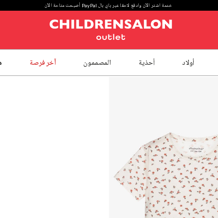
خدمة اشتر الآن وادفع لاحقا عبر باي بال PayPal أصبحت متاحة الآن
أولاد
أحذية
المصممون
آخر فرصة
م