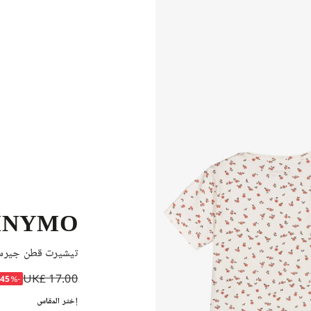
INYMO
تيشيرت قطن جيرسي 
UK£ 17.00
-45%
إختر المقاس