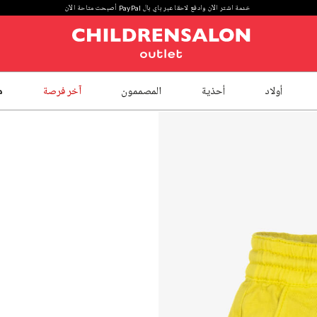
خدمة اشتر الآن وادفع لاحقا عبر باي بال PayPal أصبحت متاحة الآن
أولاد
أحذية
المصممون
آخر فرصة
م