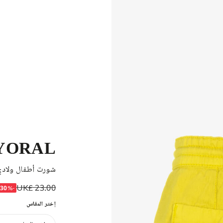
YORAL
شورت أطفال ولادي
UK£ 23.00
-30%
إختر المقاس