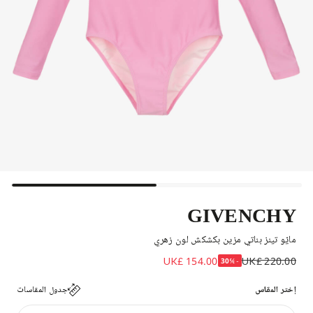
GIVENCHY
مايّو تينز بناتي مزين بكشكش لون زهري
UK£ 154.00
UK£ 220.00
-30%
إختر المقاس
جدول المقاسات