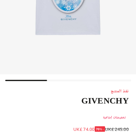
نفذ المنتج
GIVENCHY
تيشيرت بطبعة ديزني قطن لون أزرق
تخفيضات إضافية
UK£ 74.00
UK£ 245.00
-70%