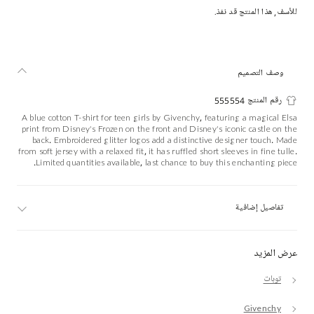
للأسف, هذا المنتج قد نفذ.
وصف التصميم
رقم المنتج 555554
A blue cotton T-shirt for teen girls by Givenchy, featuring a magical Elsa
print from Disney's Frozen on the front and Disney's iconic castle on the
back. Embroidered glitter logos add a distinctive designer touch. Made
from soft jersey with a relaxed fit, it has ruffled short sleeves in fine tulle.
Limited quantities available, last chance to buy this enchanting piece.
تفاصيل إضافية
عرض المزيد
توبات
Givenchy