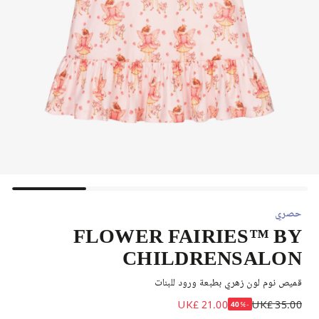
حصري
FLOWER FAIRIES™ BY
CHILDRENSALON
قميص نوم لون زهري بطبعة ورود للبنات
UK£ 21.00
UK£ 35.00
-40%