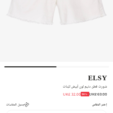
ELSY
شورت قطن دنيم لون أبيض للبنات
UK£ 32.00
UK£ 63.00
-50%
إختر المقاس
جدول المقاسات