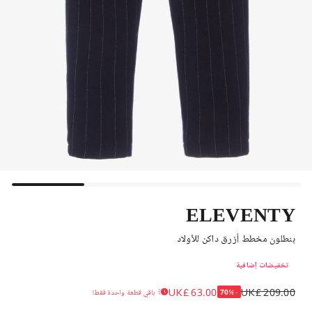
ELEVENTY
بنطلون مخطط أزرق داكن للأولاد
تخفيضات إضافية
UK£ 63.00
UK£ 209.00
-70%
باقي قطعة واحدة فقط!