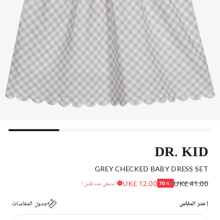
DR. KID
GREY CHECKED BABY DRESS SET
UK£ 12.00
UK£ 41.00
-70%
متبقي عدد قليل !
إختر المقاس
جدول المقاسات