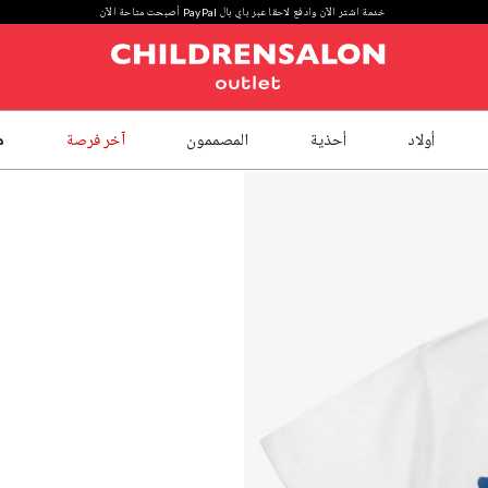
خدمة اشتر الآن وادفع لاحقا عبر باي بال PayPal أصبحت متاحة الآن
أولاد
أحذية
المصممون
آخر فرصة
م