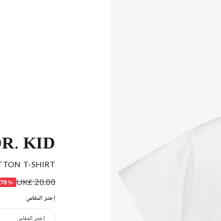
R. KID
TTON T-SHIRT
UK£ 20.00
-70%
إختر المقاس
إختر المقاس