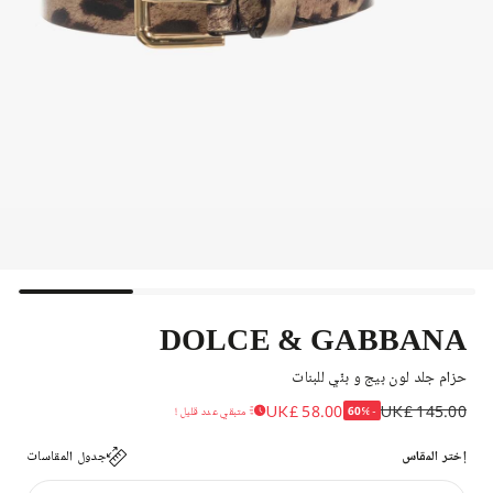
DOLCE & GABBANA
حزام جلد لون بيج و بنّي للبنات
UK£ 58.00
UK£ 145.00
-60%
متبقي عدد قليل !
إختر المقاس
جدول المقاسات