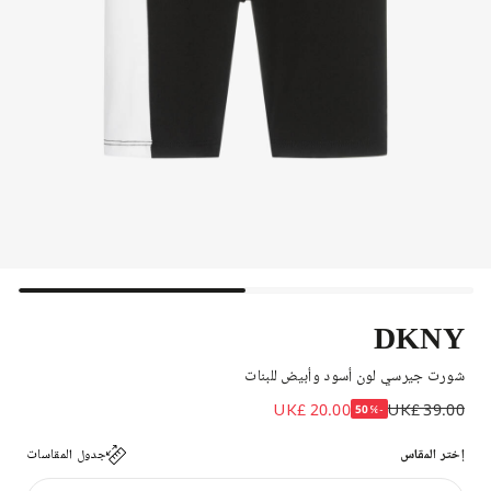
DKNY
شورت جيرسي لون أسود وأبيض للبنات
UK£ 20.00
UK£ 39.00
-50%
إختر المقاس
جدول المقاسات