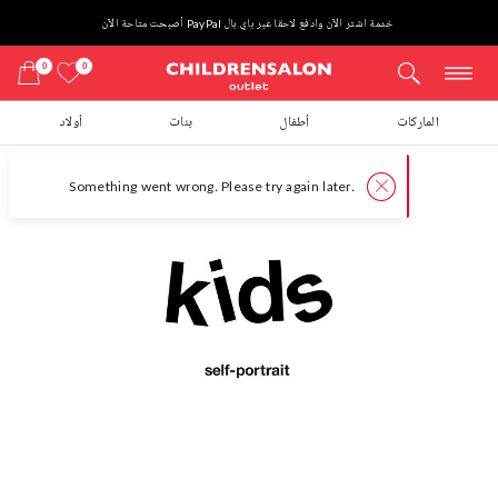
خدمة اشتر الآن وادفع لاحقا عبر باي بال PayPal أصبحت متاحة الآن
0
0
الماركات
أطفال
بنات
أولاد