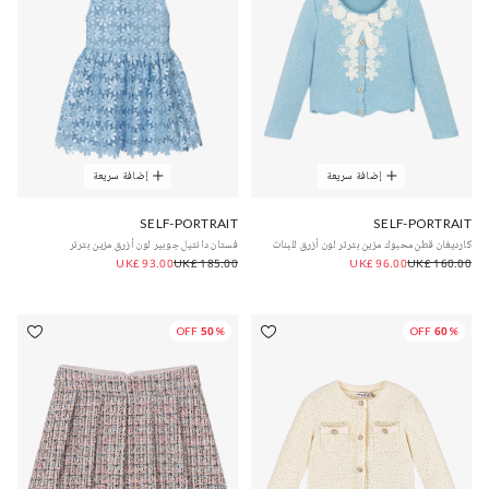
إضافة سريعة
إضافة سريعة
SELF-PORTRAIT
SELF-PORTRAIT
كارديغان قطن محبوك مزين بترتر لون أزرق للبنات
فستان دانتيل جوبير لون أزرق مزين بترتر
UK£ 93.00
UK£ 185.00
UK£ 96.00
UK£ 160.00
50% OFF
60% OFF