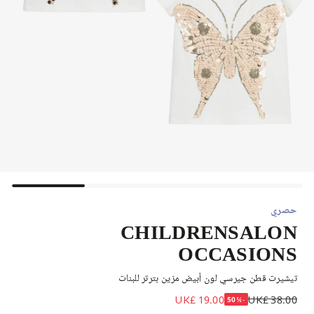
حصري
CHILDRENSALON
OCCASIONS
تيشيرت قطن جيرسي لون أبيض مزين بترتر للبنات
UK£ 19.00
UK£ 38.00
-50%