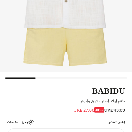
BABIDU
طقم أولاد أصفر مشرق وأبيض
UK£ 27.00
UK£ 45.00
-40%
إختر المقاس
جدول المقاسات