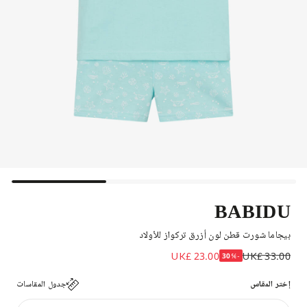
BABIDU
بيجاما شورت قطن لون أزرق تركواز للأولاد
UK£ 23.00
UK£ 33.00
-30%
إختر المقاس
جدول المقاسات