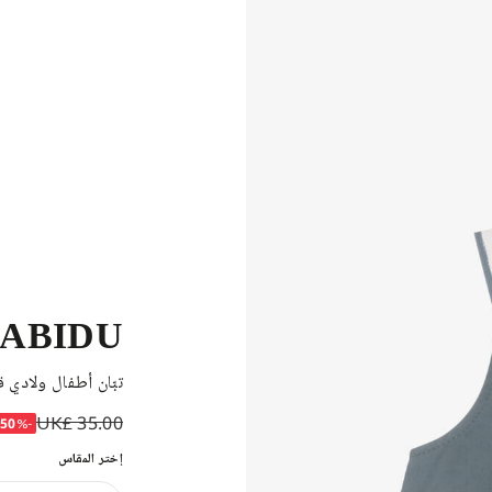
ABIDU
تبّان أطفال ولادي 
UK£ 35.00
-50%
إختر المقاس