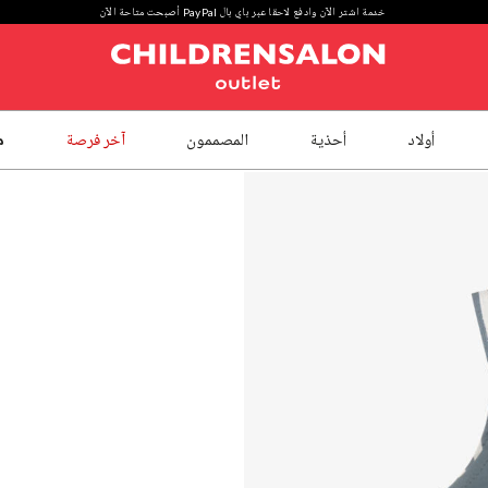
خدمة اشتر الآن وادفع لاحقا عبر باي بال PayPal أصبحت متاحة الآن
أولاد
أحذية
المصممون
آخر فرصة
م