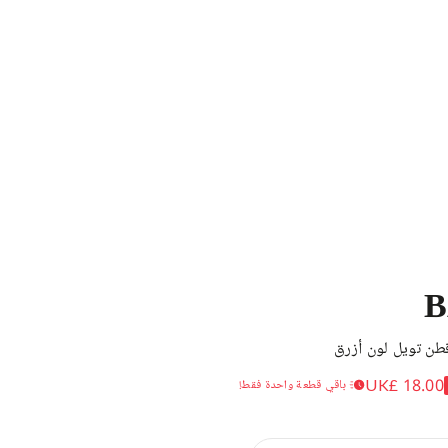
B
قطن تويل لون أزرق
UK£ 18.00
باقي قطعة واحدة فقط!