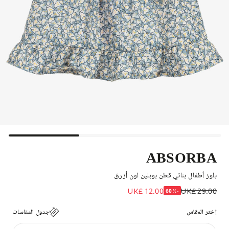
ABSORBA
بلوز أطفال بناتي قطن بوبلين لون أزرق
UK£ 12.00
UK£ 29.00
-60%
إختر المقاس
جدول المقاسات