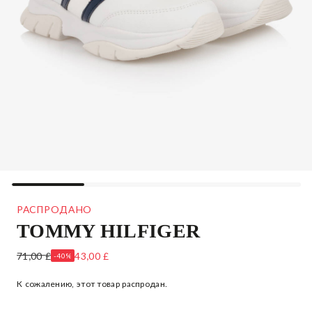
РАСПРОДАНО
TOMMY HILFIGER
БЕЛЫЕ КРОССОВКИ С БЛЕСТКАМИ ДЛЯ ДЕВОЧЕК
71,00 £
43,00 £
-40%
К сожалению, этот товар распродан.