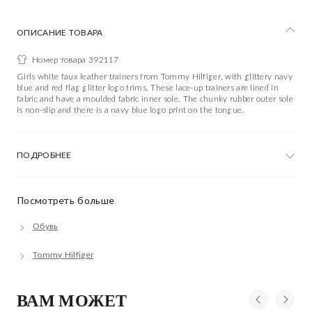
ОПИСАНИЕ ТОВАРА
Номер товара 392117
Girls white faux leather trainers from Tommy Hilfiger, with glittery navy
blue and red flag glitter logo trims. These lace-up trainers are lined in
fabric and have a moulded fabric inner sole. The chunky rubber outer sole
is non-slip and there is a navy blue logo print on the tongue.
ПОДРОБНЕЕ
Посмотреть больше
Обувь
Tommy Hilfiger
ВАМ МОЖЕТ