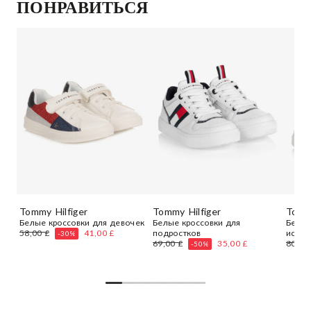
ПОНРАВИТЬСЯ
Tommy Hilfiger
Tommy Hilfiger
Tommy
и
Белые кроссовки для девочек
Белые кроссовки для
Белые
58,00 £
41,00 £
подростков
искус
-30%
69,00 £
35,00 £
80,00
-50%