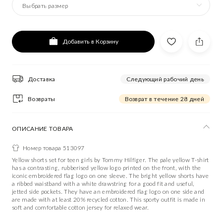
Выбрать размер
Добавить в Корзину
Доставка
Следующий рабочий день
Возвраты
Возврат в течение 28 дней
ОПИСАНИЕ ТОВАРА
Номер товара 513097
Yellow shorts set for teen girls by Tommy Hilfiger. The pale yellow T-shirt
has a contrasting, rubberised yellow logo printed on the front, with the
iconic embroidered flag logo on one sleeve. The bright yellow shorts have
a ribbed waistband with a white drawstring for a good fit and useful,
jetted side pockets. They have an embroidered flag logo on one side and
are made with at least 20% recycled cotton. This sporty outfit is made in
soft and comfortable cotton jersey for relaxed wear.