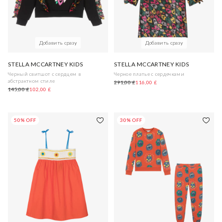
Добавить сразу
Добавить сразу
STELLA MCCARTNEY KIDS
STELLA MCCARTNEY KIDS
Черный свитшот с сердцем в
Черное платье с сердечками
абстрактном стиле
291,00 £
116,00 £
145,00 £
102,00 £
50% OFF
30% OFF