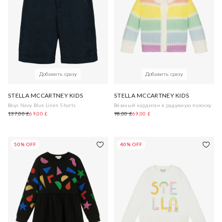
Добавить сразу
Добавить сразу
STELLA MCCARTNEY KIDS
STELLA MCCARTNEY KIDS
Boys Navy Blue Linen Shorts
Вязаный кардиган в радужную полоску
137,00 £
69,00 £
98,00 £
69,00 £
50% OFF
40% OFF