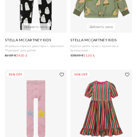
Добавить сразу
Добавить сразу
STELLA MCCARTNEY KIDS
STELLA MCCARTNEY KIDS
Игривые черные джоггеры с принтом
Куртка цвета хаки с принтом и
"Призрак" для детей
капюшоном
86,00 £
34,00 £
128,00 £
51,00 £
30% OFF
30% OFF