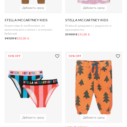
Добавить сразу
Добавить сразу
STELLA MCCARTNEY KIDS
STELLA MCCARTNEY KIDS
Коричневый комбинезон из
Розовый дождевик с радугами и
органического хлопка с галстуком-
единорогами
бабочкой
219,00 £
131,00 £
145,00 £
102,00 £
50% OFF
50% OFF
Добавить сразу
Добавить сразу