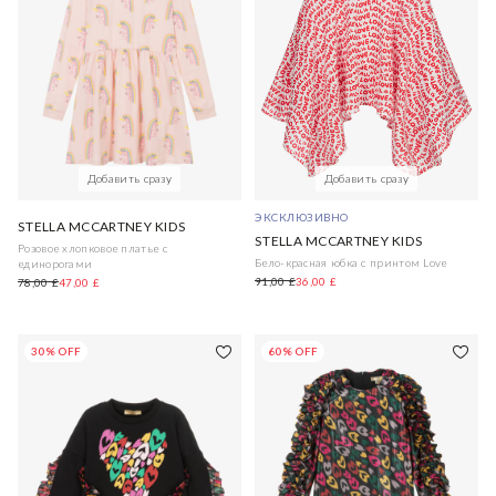
Добавить сразу
Добавить сразу
ЭКСКЛЮЗИВНО
STELLA MCCARTNEY KIDS
STELLA MCCARTNEY KIDS
Розовое хлопковое платье с
Бело-красная юбка с принтом Love
единорогами
91,00 £
36,00 £
78,00 £
47,00 £
30% OFF
60% OFF