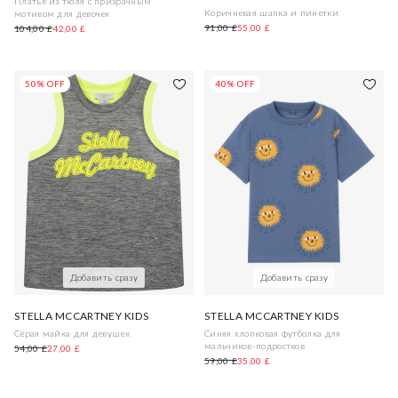
Платье из тюля с призрачным
Коричневая шапка и пинетки
мотивом для девочек
91,00 £
55,00 £
104,00 £
42,00 £
50% OFF
40% OFF
Добавить сразу
Добавить сразу
STELLA MCCARTNEY KIDS
STELLA MCCARTNEY KIDS
Серая майка для девушек
Синяя хлопковая футболка для
мальчиков-подростков
54,00 £
27,00 £
59,00 £
35,00 £