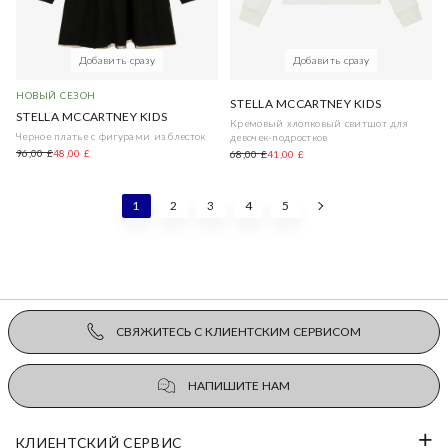
Добавить сразу
Добавить сразу
НОВЫЙ СЕЗОН
STELLA MCCARTNEY KIDS
STELLA MCCARTNEY KIDS
Кремовый хлопковый свитшот для
Черное платье с фигурами из блесток
девочек-подростков
96,00 £
48,00 £
68,00 £
41,00 £
1
2
3
4
5
СВЯЖИТЕСЬ С КЛИЕНТСКИМ СЕРВИСОМ
НАПИШИТЕ НАМ
КЛИЕНТСКИЙ СЕРВИС