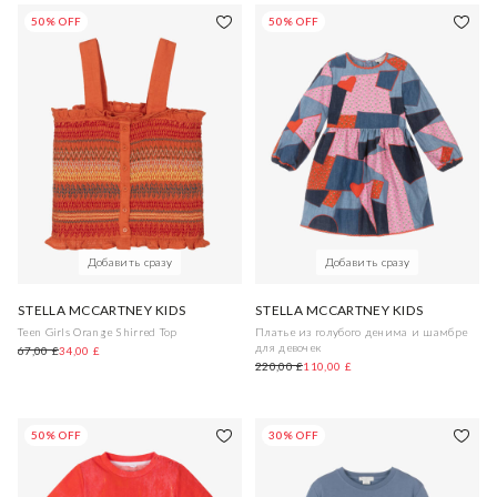
50% OFF
50% OFF
Добавить сразу
Добавить сразу
STELLA MCCARTNEY KIDS
STELLA MCCARTNEY KIDS
Teen Girls Orange Shirred Top
Платье из голубого денима и шамбре
для девочек
67,00 £
34,00 £
220,00 £
110,00 £
50% OFF
30% OFF