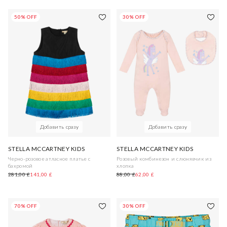
50% OFF
30% OFF
Добавить сразу
Добавить сразу
STELLA MCCARTNEY KIDS
STELLA MCCARTNEY KIDS
Черно-розовое атласное платье с
Розовый комбинезон и слюнявчик из
бахромой
хлопка
281,00 £
141,00 £
88,00 £
62,00 £
70% OFF
30% OFF