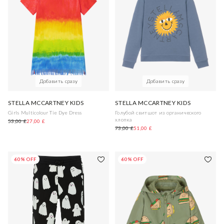
Добавить сразу
Добавить сразу
STELLA MCCARTNEY KIDS
STELLA MCCARTNEY KIDS
Girls Multicolour Tie Dye Dress
Голубой свитшот из органического
хлопка
53,00 £
27,00 £
73,00 £
51,00 £
60% OFF
60% OFF