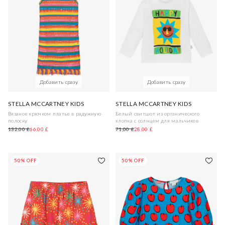
Добавить сразу
Добавить сразу
STELLA MCCARTNEY KIDS
STELLA MCCARTNEY KIDS
Вязаное крючком платье в радужную
Белый свитшот из органического
полоску
хлопка с солнцем для мальчиков
132,00 £
66,00 £
71,00 £
28,00 £
50% OFF
50% OFF