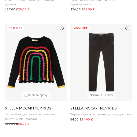
девочек
единорогами
127,00 £
38,00 £
126,00 £
88,00 £
50% OFF
60% OFF
Добавить сразу
Добавить сразу
STELLA MCCARTNEY KIDS
STELLA MCCARTNEY KIDS
Черный кардиган с блестящими
Черные джинсы скинни для подростков
радужными полосками
84,00 £
34,00 £
175,00 £
88,00 £