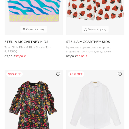
Добавить сразу
Добавить сразу
STELLA MCCARTNEY KIDS
STELLA MCCARTNEY KIDS
Teen Girls Pink & Blue Sports Top
Кремовые джинсовые шорты с
(UPF50+)
ягодным принтом для девочек
62,00 £
37,00 £
87,00 £
35,00 £
30% OFF
40% OFF