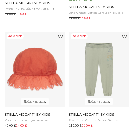
НОВЫЙ СЕЗОН
STELLA MCCARTNEY KIDS
STELLA MCCARTNEY KIDS
Розовые и голубые трусики (2шт.)
Boys Orange Cotton Corduroy Trousers
59,00 £
30,00 £
91,00 £
46,00 £
40% OFF
50% OFF
Добавить сразу
Добавить сразу
STELLA MCCARTNEY KIDS
STELLA MCCARTNEY KIDS
Красная панама для девочек
Boys Khaki Organic Cotton Trousers
40,00 £
24,00 £
112,00 £
56,00 £