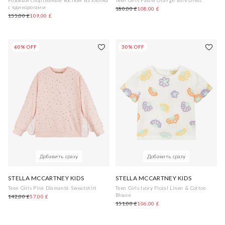
Розовый спортивный костюм из хлопка
Teen Girls Pastel Orange Tulle Dress
с единорогами
180,00 £
108,00 £
155,00 £
109,00 £
60% OFF
30% OFF
Добавить сразу
Добавить сразу
STELLA MCCARTNEY KIDS
STELLA MCCARTNEY KIDS
Teen Girls Pink Diamanté Sweatshirt
Teen Girls Ivory Floral Linen & Cotton
Blouse
142,00 £
57,00 £
151,00 £
106,00 £