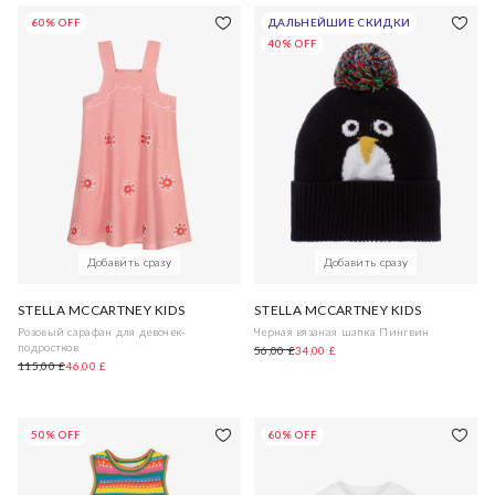
60% OFF
ДАЛЬНЕЙШИЕ СКИДКИ
40% OFF
Добавить сразу
Добавить сразу
STELLA MCCARTNEY KIDS
STELLA MCCARTNEY KIDS
Розовый сарафан для девочек-
Черная вязаная шапка Пингвин
подростков
56,00 £
34,00 £
115,00 £
46,00 £
50% OFF
60% OFF