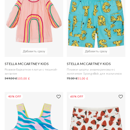
Добавить сразу
Добавить сразу
STELLA MCCARTNEY KIDS
STELLA MCCARTNEY KIDS
Розовое бархатное платье с тесьмой-
Плавки-шорты аквамариновые с
зигзагом
логотипом SpongeBob для мальчиков
349,00 £
105,00 £
73,00 £
51,00 £
40% OFF
60% OFF