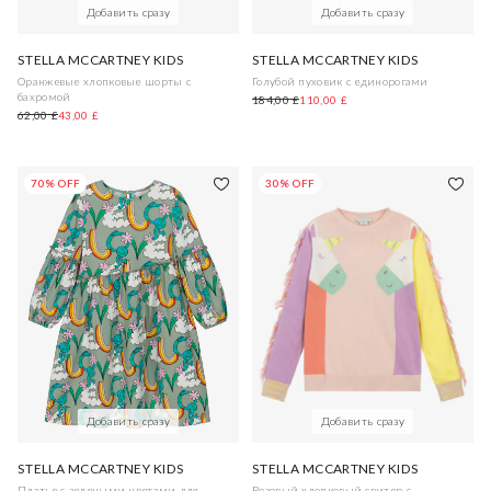
Добавить сразу
Добавить сразу
STELLA MCCARTNEY KIDS
STELLA MCCARTNEY KIDS
Оранжевые хлопковые шорты с
Голубой пуховик с единорогами
бахромой
184,00 £
110,00 £
62,00 £
43,00 £
70% OFF
30% OFF
Добавить сразу
Добавить сразу
STELLA MCCARTNEY KIDS
STELLA MCCARTNEY KIDS
Платье с зелеными цветами для
Розовый хлопковый свитер с