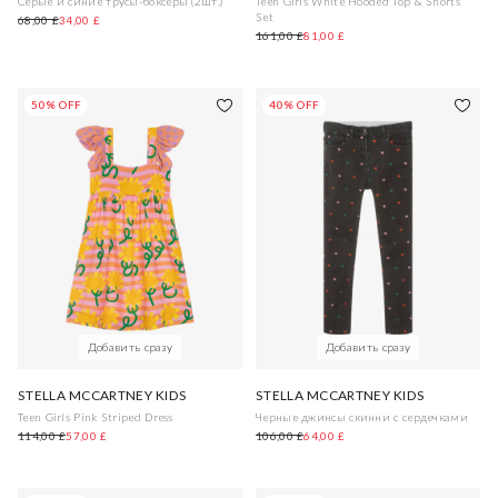
Серые и синие трусы-боксеры (2шт.)
Teen Girls White Hooded Top & Shorts
Set
68,00 £
34,00 £
161,00 £
81,00 £
50% OFF
40% OFF
Добавить сразу
Добавить сразу
STELLA MCCARTNEY KIDS
STELLA MCCARTNEY KIDS
Teen Girls Pink Striped Dress
Черные джинсы скинни с сердечками
114,00 £
57,00 £
106,00 £
64,00 £