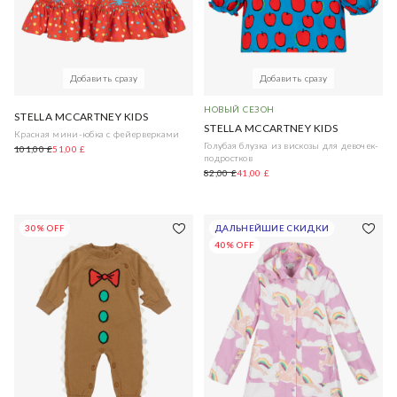
Добавить сразу
Добавить сразу
НОВЫЙ СЕЗОН
STELLA MCCARTNEY KIDS
STELLA MCCARTNEY KIDS
Красная мини-юбка с фейерверками
Голубая блузка из вискозы для девочек-
101,00 £
51,00 £
подростков
82,00 £
41,00 £
30% OFF
ДАЛЬНЕЙШИЕ СКИДКИ
40% OFF