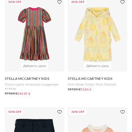
30% OFF
60% OFF
Добавить сразу
Добавить сразу
STELLA MCCARTNEY KIDS
STELLA MCCARTNEY KIDS
Платье цвета металлик в радужную
Girls Yellow Cotton Short Tracksuit
полоску
137,00 £
55,00 £
379,00 £
265,00 £
50% OFF
30% OFF