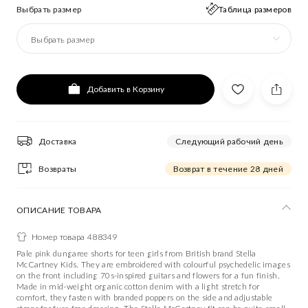
Выбрать размер
Таблица размеров
Выбрать размер
Добавить в Корзину
Доставка
Следующий рабочий день
Возвраты
Возврат в течение 28 дней
ОПИСАНИЕ ТОВАРА
Номер товара 488349
Pale pink dungaree shorts for teen girls from British brand Stella
McCartney Kids. They are embroidered with colourful psychedelic images
on the front including 70s-inspired guitars and flowers for a fun finish.
Made in mid-weight organic cotton denim with a light stretch for
comfort, they fasten with branded poppers on the side and adjustable