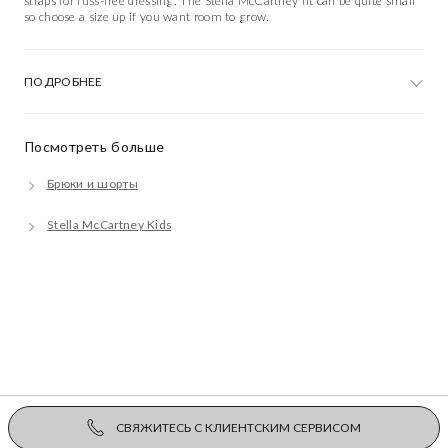
straps for fuss-free dressing. The Stella McCartney fit can be quite small
so choose a size up if you want room to grow.
ПОДРОБНЕЕ
Посмотреть больше
Брюки и шорты
Stella McCartney Kids
СВЯЖИТЕСЬ С КЛИЕНТСКИМ СЕРВИСОМ