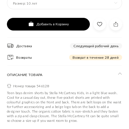
Размер:
10 лет
Добавить в Корзину
Доставка
Следующий рабочий день
Возвраты
Возврат в течение 28 дней
ОПИСАНИЕ ТОВАРА
Номер товара 546128
Teen boys denim shorts by Stella McCartney Kids, in a light blue wash.
Cool for a casual day out, these five-pocket shorts are printed with
colourful graphics on the front and back. There are belt loops on the waist
for further accessorizing and a beige logo tab on the back to add a
designer touch. The organic cotton fabric is non-stretch and they fasten
with a zip and clasp closure. The Stella McCartney fit can be quite small
so choose a size up if you want room to grow.