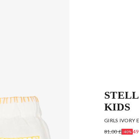
STEL
KIDS
GIRLS IVORY
81,00 £
49
-40%