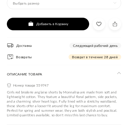
Выбрать размер
Добавить в Корзину
Доставка
Следующий рабочий день
Возвраты
Возврат в течение 28 дней
ОПИСАНИЕ ТОВАРА
Номер товара 559747
Girls red broderie anglaise shorts by Monnalisa are made from soft and
lightweight cotton. They feature a beautiful floral pattern, side pockets,
and a charming silver heart logo. Fully lined with a stretchy waistband,
these shorts offer a looser fit around the leg for maximum comfort.
Perfect for spring and summer wear, they are both stylish and practical.
Limited quantities available, so don't miss this last chance to buy.