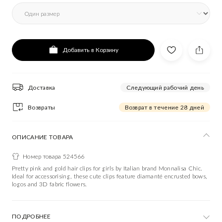
Добавить в Корзину
Доставка
Следующий рабочий день
Возвраты
Возврат в течение 28 дней
ОПИСАНИЕ ТОВАРА
Номер товара 524566
Pretty pink and gold hair clips for girls by Italian brand Monnalisa Chic.
Ideal for accessorising, these cute clips feature diamanté encrusted bows,
logos and 3D fabric flowers.
ПОДРОБНЕЕ