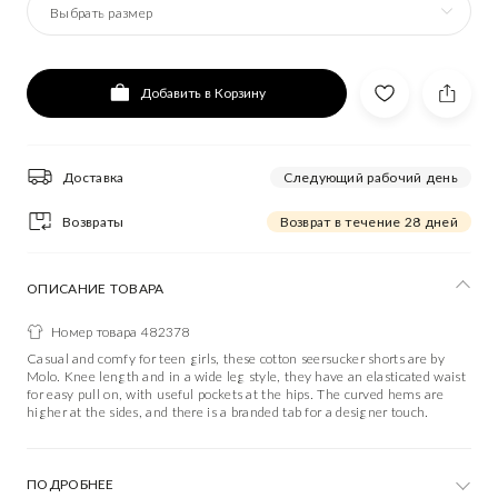
Выбрать размер
Добавить в Корзину
Доставка
Следующий рабочий день
Возвраты
Возврат в течение 28 дней
ОПИСАНИЕ ТОВАРА
Номер товара 482378
Casual and comfy for teen girls, these cotton seersucker shorts are by
Molo. Knee length and in a wide leg style, they have an elasticated waist
for easy pull on, with useful pockets at the hips. The curved hems are
higher at the sides, and there is a branded tab for a designer touch.
ПОДРОБНЕЕ