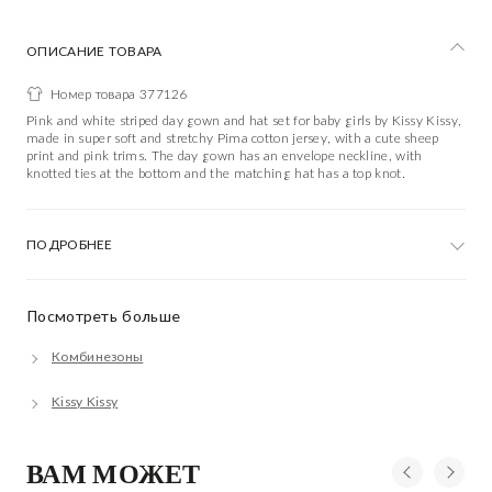
ОПИСАНИЕ ТОВАРА
Номер товара 377126
Pink and white striped day gown and hat set for baby girls by Kissy Kissy,
made in super soft and stretchy Pima cotton jersey, with a cute sheep
print and pink trims. The day gown has an envelope neckline, with
knotted ties at the bottom and the matching hat has a top knot.
ПОДРОБНЕЕ
Посмотреть больше
Комбинезоны
Kissy Kissy
ВАМ МОЖЕТ