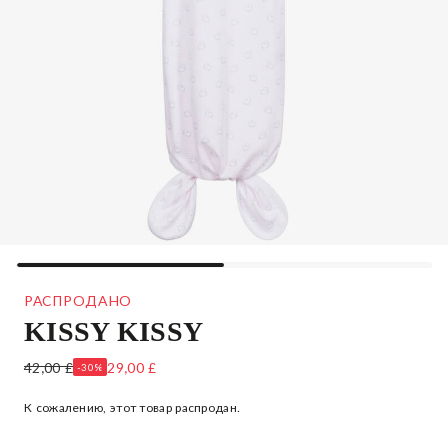
РАСПРОДАНО
KISSY KISSY
КОМПЛЕКТ ИЗ ПЛАТЬЯ И ШАПОЧКИ С ОВЕЧКАМИ
42,00 £
29,00 £
-30%
К сожалению, этот товар распродан.