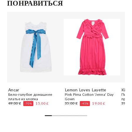
ПОНРАВИТЬСЯ
Ancar
Lemon Loves Layette
Kissy
Бело-голубое домашнее
Pink Pima Cotton 'Jenna' Day
Пижам
платье из хлопка
Gown
принт
49,00 £
15,00 £
35,00 £
19,00 £
37,00
-70%
-45%